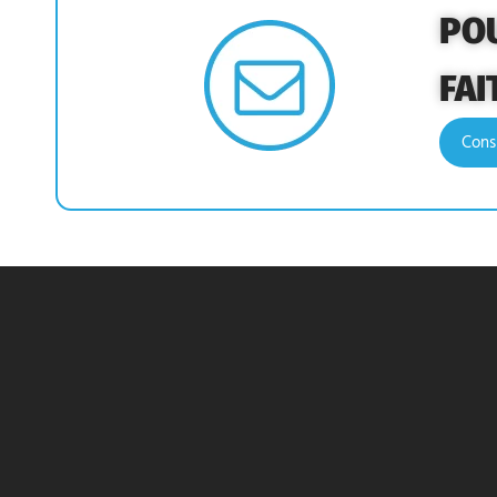
PO
FAI
Cons