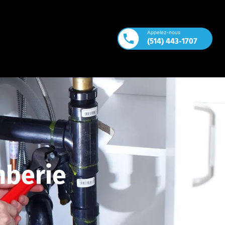
Appelez-nous
(514) 443-1707
mberie