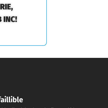
RIE,
 INC!
aillible