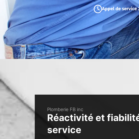
Appel de service 
Plomberie FB inc
Réactivité et fiabilit
service