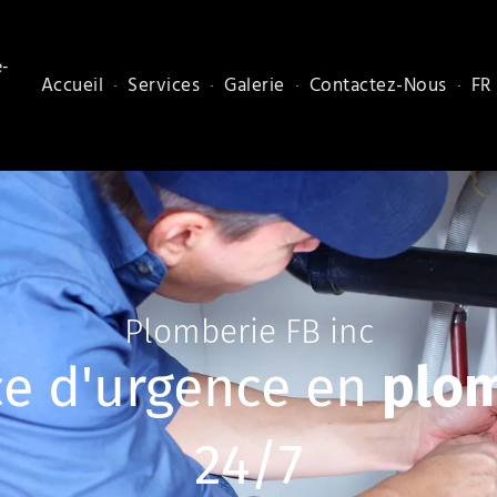
-
Accueil
Services
Galerie
Contactez-Nous
FR
Plomberie FB inc
ce d'urgence en
plo
24/7