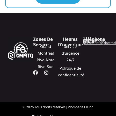
Zones De
Heures
Téléphone
(514) 443-1707
Email
plomberiefb@hotmai
Service
D’ouverture
Grand
Service
Montréal
d’urgence
Rive-Nord
24/7
Rive-Sud
Politique de
F
I
confidentialité
a
n
c
s
e
t
b
a
o
g
o
r
k
a
© 2026 Tous droits réservés | Plomberie FB inc
m