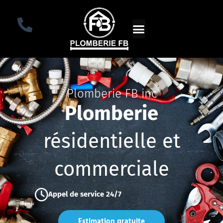
Aller
au
contenu
Contactez-Nous
Plomberie FB inc
Plomberie
résidentielle et
commerciale
Appel de service 24/7
Estimation gratuite