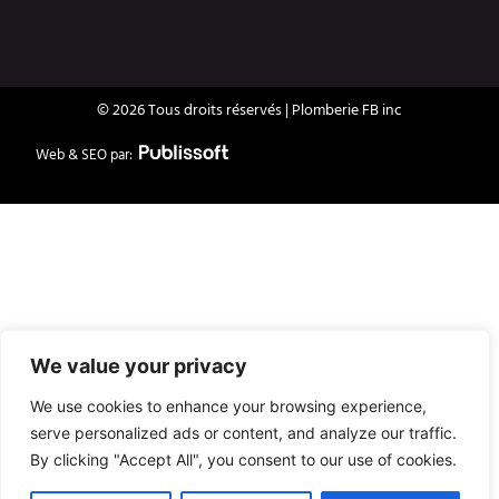
e
t
b
a
o
g
o
r
k
a
© 2026 Tous droits réservés | Plomberie FB inc
m
Web & SEO par:
We value your privacy
We use cookies to enhance your browsing experience,
serve personalized ads or content, and analyze our traffic.
By clicking "Accept All", you consent to our use of cookies.