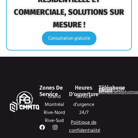
COMMERCIALE, SOLUTIONS SUR
MESURE !
Consultation gratuite
Zones De
Heures
Téléphone
(514) 443-1707
Email
plomberiefb@hotmai
Service
D’ouverture
Grand
Service
Montréal
d’urgence
Rive-Nord
24/7
Rive-Sud
Politique de
F
I
confidentialité
a
n
c
s